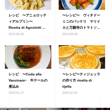
レシピ 〜アニョロッテ
〜レシピ〜 ヴィチドー
ィデルプリン〜
ミニのパッケリ ヤリイ
Ricetta di Agnolotti del
カと万願寺のトマトソー
Plin
ス
2023.09.20
2023.09.09
レシピ 〜Coda alla
〜レシピ〜ティジェッラ
Vaccinara~ 牛テールの
の作り方 ricetta di
煮込み
tijella
2025.01.27
2023.07.02