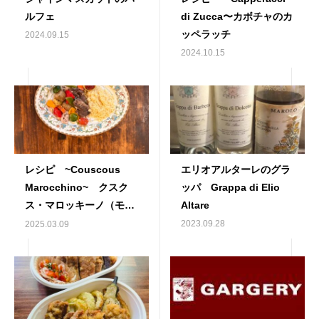
ルフェ
di Zucca〜カボチャのカ
ッペラッチ
2024.09.15
2024.10.15
レシピ ~Couscous
エリオアルターレのグラ
Marocchino~ クスク
ッパ Grappa di Elio
ス・マロッキーノ（モロ
Altare
ッコ風）
2023.09.28
2025.03.09