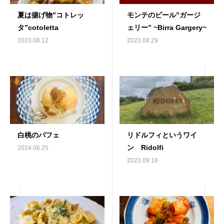
夏は揚げ物”コトレッ
モンテのビール”ガージ
タ”cotoletta
ェリー” ~Birra Gargery~
2023.08.12
2023.08.29
白桃のパフェ
リドルフィというワイ
ン Ridolfi
2024.06.25
2023.09.18