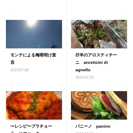
モンテによる梅雨明け宣
仔羊のアロスティチー
言
ニ arosticini di
agnello
2023.07.08
2023.07.25
〜レシピ〜ブラチョー
パニーノ panino