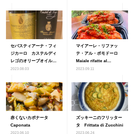
セバスティアーナ・フィ
マイアーレ・リファッ
ジカーロ カステルディ
テ・アル・ポモドーロ
レゴのオリーブオイル
Maiale rifatte al
Olio extara Vergine
pomodoro
2023.08.03
2023.09.11
Oliva Sebastiana
Fisicaro Castel di Lego
赤くないカポナータ
ズッキーニのフリッター
Caponata
タ Frittata di Zucchini
2023.06.10
2023.06.24