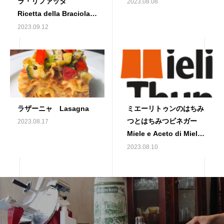
ラ・リファッタ
2023.08.08
Ricetta della Braciola
fritta rifatta al
2023.09.12
pomodoro
ラザーニャ Lasagna
ミエーリトゥンのはちみ
つとはちみつビネガー
2023.08.17
Miele e Aceto di Miele
di Mieli Thun
2023.08.10